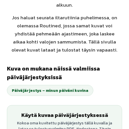
alkuun.
Jos haluat seurata iltarutiinia puhelimessa, on
olemassa Routined, jossa samat kuvat voi
yhdistää pehmeään ajastimeen, joka laskee
aikaa kohti valojen sammumista. Tällä sivulla
olevat kuvat lataat ja tulostat täysin vapaasti.
Kuva on mukana näissä valmiissa
päiväjärjestyksissä
Päiväjärjestys – minun päiväni kuvina
Käytä kuvaa päiväjärjestyksessä
Kokoa oma kuvitettu päiväjärjestys tällä kuvalla ja
lataa se tulostusvalmiina PDF-tiedostona. Täysin