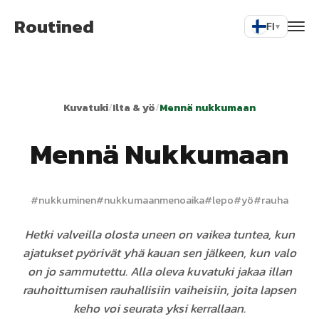
Routined
FI
▾
Kuvatuki
/
Ilta & yö
/
Mennä nukkumaan
Mennä Nukkumaan
#
nukkuminen
#
nukkumaanmenoaika
#
lepo
#
yö
#
rauha
Hetki valveilla olosta uneen on vaikea tuntea, kun
ajatukset pyörivät yhä kauan sen jälkeen, kun valo
on jo sammutettu. Alla oleva kuvatuki jakaa illan
rauhoittumisen rauhallisiin vaiheisiin, joita lapsen
keho voi seurata yksi kerrallaan.