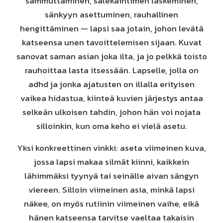
sammuttaminen, sälekaihtimen laskeminen,
sänkyyn asettuminen, rauhallinen
hengittäminen — lapsi saa jotain, johon levätä
katseensa unen tavoittelemisen sijaan. Kuvat
sanovat saman asian joka ilta, ja jo pelkkä toisto
rauhoittaa lasta itsessään. Lapselle, jolla on
adhd ja jonka ajatusten on illalla erityisen
vaikea hidastua, kiinteä kuvien järjestys antaa
selkeän ulkoisen tahdin, johon hän voi nojata
silloinkin, kun oma keho ei vielä asetu.
Yksi konkreettinen vinkki: aseta viimeinen kuva,
jossa lapsi makaa silmät kiinni, kaikkein
lähimmäksi tyynyä tai seinälle aivan sängyn
viereen. Silloin viimeinen asia, minkä lapsi
näkee, on myös rutiinin viimeinen vaihe, eikä
hänen katseensa tarvitse vaeltaa takaisin