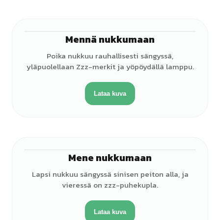
Mennä nukkumaan
♂
Poika nukkuu rauhallisesti sängyssä,
yläpuolellaan Zzz-merkit ja yöpöydällä lamppu.
Lataa kuva
Mene nukkumaan
♀
Lapsi nukkuu sängyssä sinisen peiton alla, ja
vieressä on zzz-puhekupla.
Lataa kuva