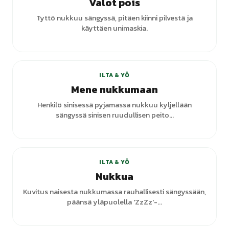
Valot pois
Tyttö nukkuu sängyssä, pitäen kiinni pilvestä ja
käyttäen unimaskia.
+
6
varianttia
ILTA & YÖ
Mene nukkumaan
Henkilö sinisessä pyjamassa nukkuu kyljellään
sängyssä sinisen ruudullisen peito...
+
6
varianttia
ILTA & YÖ
Nukkua
Kuvitus naisesta nukkumassa rauhallisesti sängyssään,
päänsä yläpuolella 'ZzZz'-...
+
5
varianttia