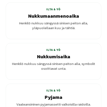
ILTA & YÖ
Nukkumaanmenoaika
Henkilö nukkuu sängyssä sinisen peiton alla,
yläpuolellaan kuu ja tähtiä.
ILTA & YÖ
Nukkumisaika
Henkilö nukkuu sängyssä sinisen peiton alla, symbolit
osoittavat unta.
+
4
varianttia
ILTA & YÖ
Pyjama
Vaaleansininen pyjamassetti valkoisilla raidoilla.