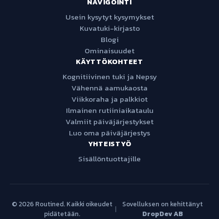
NAVIGOINTI
Usein kysytyt kysymykset
Kuvatuki-kirjasto
Blogi
Ominaisuudet
KÄYTTÖKOHTEET
Kognitiivinen tuki ja Nepsy
Vähennä aamukaosta
Viikkoraha ja palkkiot
Ilmainen rutiiniaikataulu
Valmiit päiväjärjestykset
Luo oma päiväjärjestys
YHTEISTYÖ
Sisällöntuottajille
© 2026 Routined. Kaikki oikeudet
Sovelluksen on kehittänyt
|
pidätetään.
DropDev AB