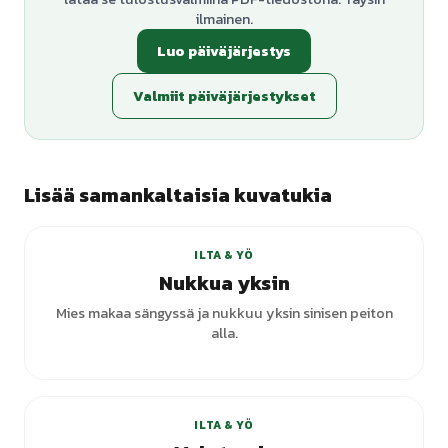
ilmainen.
Luo päiväjärjestys
Valmiit päiväjärjestykset
Lisää samankaltaisia kuvatukia
ILTA & YÖ
Nukkua yksin
Mies makaa sängyssä ja nukkuu yksin sinisen peiton
alla.
+
3
varianttia
ILTA & YÖ