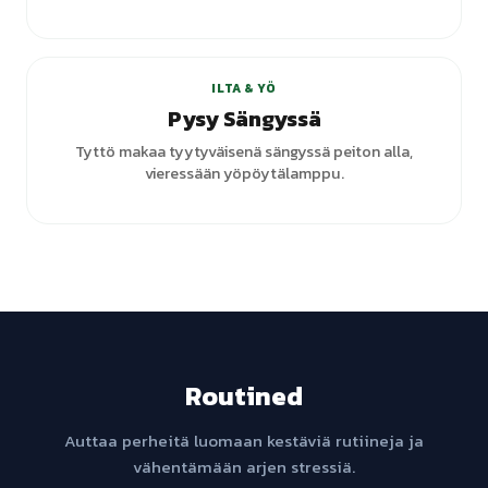
ILTA & YÖ
Pysy Sängyssä
Tyttö makaa tyytyväisenä sängyssä peiton alla,
vieressään yöpöytälamppu.
Routined
Auttaa perheitä luomaan kestäviä rutiineja ja
vähentämään arjen stressiä.