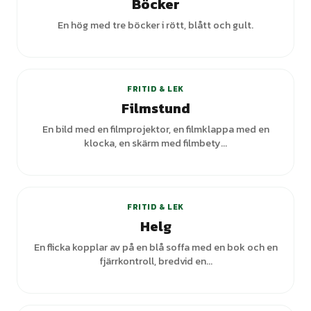
Böcker
En hög med tre böcker i rött, blått och gult.
FRITID & LEK
Filmstund
En bild med en filmprojektor, en filmklappa med en
klocka, en skärm med filmbety...
+
2
varianter
FRITID & LEK
Helg
En flicka kopplar av på en blå soffa med en bok och en
fjärrkontroll, bredvid en...