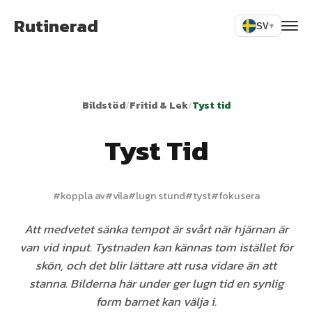
Rutinerad
SV
▾
Bildstöd
/
Fritid & Lek
/
Tyst tid
Tyst Tid
#
koppla av
#
vila
#
lugn stund
#
tyst
#
fokusera
Att medvetet sänka tempot är svårt när hjärnan är
van vid input. Tystnaden kan kännas tom istället för
skön, och det blir lättare att rusa vidare än att
stanna. Bilderna här under ger lugn tid en synlig
form barnet kan välja i.