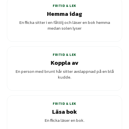
FRITID & LEK
Hemma idag
En flicka sitter i en fåtölj och läser en bok hemma
medan solen lyser
FRITID & LEK
Koppla av
En person med brunt hår sitter avslappnad på en blå
kudde.
+
7
varianter
FRITID & LEK
Läsa bok
En flicka läser en bok.