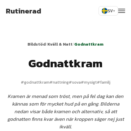
Rutinerad
SV
▾
Bildstöd
/
Kväll & Natt
/
Godnattkram
Godnattkram
#
godnattkram
#
nattning
#
sova
#
mysigt
#
familj
Kramen är menad som tröst, men på fel dag kan den
kännas som för mycket hud på en gång. Bilderna
nedan visar både kramen och alternativ, så att
godnatten finns kvar även när kroppen säger nej just
ikväll.