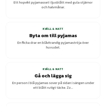
Ett hopvikt pyjamasset i ljusblått med gula stjärnor
och halvmånar.
+
5
varianter
KVÄLL & NATT
Byta om till pyjamas
En flicka drar en blåvitrandig pyjamaströja över
huvudet.
+
6
varianter
KVÄLL & NATT
Gå och lägga sig
En person i blå pyjamas sover på sidan i sängen under
ett blått rutigt täcke. Zz...