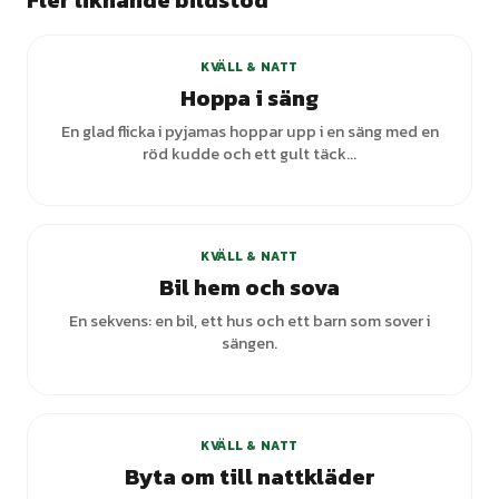
Fler liknande bildstöd
KVÄLL & NATT
Hoppa i säng
En glad flicka i pyjamas hoppar upp i en säng med en
röd kudde och ett gult täck...
KVÄLL & NATT
Bil hem och sova
En sekvens: en bil, ett hus och ett barn som sover i
sängen.
+
1
varianter
KVÄLL & NATT
Byta om till nattkläder