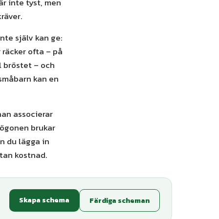
är inte tyst, men
räver.
nte själv kan ge:
r räcker ofta – på
l bröstet – och
 småbarn kan en
nan associerar
 ögonen brukar
an du lägga in
utan kostnad.
Skapa schema
Färdiga scheman