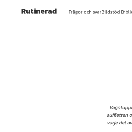
Rutinerad
Frågor och svar
Bildstöd Bibl
Vagntupplu
suffletten 
varje del a