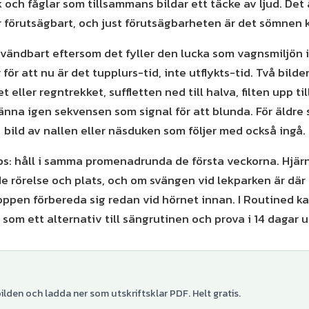
k och fåglar som tillsammans bildar ett täcke av ljud. Det 
r förutsägbart, och just förutsägbarheten är det sömnen k
vändbart eftersom det fyller den lucka som vagnsmiljön i
för att nu är det tupplurs-tid, inte utflykts-tid. Två bilde
eller regntrekket, suffletten ned till halva, filten upp til
känna igen sekvensen som signal för att blunda. För äldre
bild av nallen eller näsduken som följer med också ingå.
ips: håll i samma promenadrunda de första veckorna. Hjär
 rörelse och plats, och om svängen vid lekparken är där
roppen förbereda sig redan vid hörnet innan. I Routined k
som ett alternativ till sängrutinen och prova i 14 dagar 
lden och ladda ner som utskriftsklar PDF. Helt gratis.