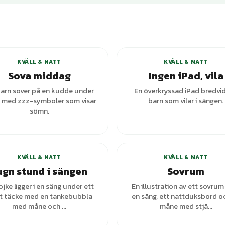
KVÄLL & NATT
KVÄLL & NATT
Sova middag
Ingen iPad, vila
barn sover på en kudde under
En överkryssad iPad bredvid
lt med zzz-symboler som visar
barn som vilar i sängen.
sömn.
+
1
var
KVÄLL & NATT
KVÄLL & NATT
ugn stund i sängen
Sovrum
ojke ligger i en säng under ett
En illustration av ett sovru
tt täcke med en tankebubbla
en säng, ett nattduksbord o
med måne och ...
måne med stjä...