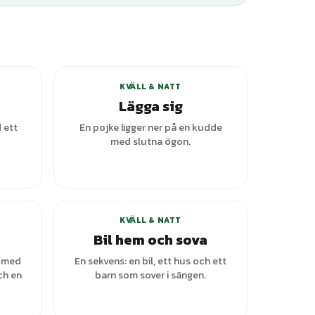
KVÄLL & NATT
Lägga sig
 ett
En pojke ligger ner på en kudde
med slutna ögon.
ianter
KVÄLL & NATT
Bil hem och sova
m med
En sekvens: en bil, ett hus och ett
ch en
barn som sover i sängen.