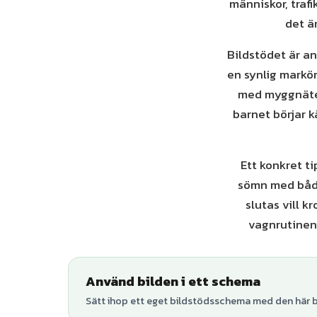
människor, trafi
det ä
Bildstödet är an
en synlig markör 
med myggnätet 
barnet börjar 
Ett konkret t
sömn med både
slutas vill k
vagnrutinen 
Använd bilden i ett schema
Sätt ihop ett eget bildstödsschema med den här bi