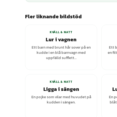
Fler liknande bildstöd
KVÄLL & NATT
Lur i vagnen
Ett barn med brunt hår sover på en
Ett 
kudde i en blå barnvagn med
en fi
uppfälld sufflett...
+
3
varianter
KVÄLL & NATT
Ligga i sängen
L
En pojke som vilar med huvudet på
En p
kudden i sängen.
blå