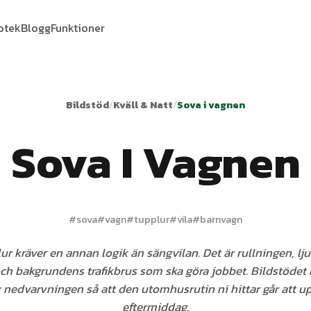
iotek
Blogg
Funktioner
Bildstöd
/
Kväll & Natt
/
Sova i vagnen
Sova I Vagnen
#
sova
#
vagn
#
tupplur
#
vila
#
barnvagn
r kräver en annan logik än sängvilan. Det är rullningen, l
och bakgrundens trafikbrus som ska göra jobbet. Bildstödet
v nedvarvningen så att den utomhusrutin ni hittar går att u
eftermiddag.