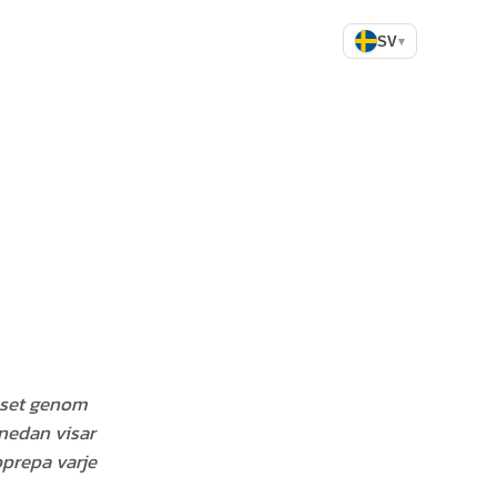
SV
▾
juset genom
 nedan visar
pprepa varje