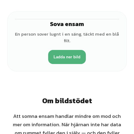
Sova ensam
♂
En person sover lugnt i en säng, täckt med en blå
filt.
Ladda ner bild
Om bildstödet
Att somna ensam handlar mindre om mod och
mer om information. När hjärnan inte har data
om rummet fyller den i själv — och den fyller