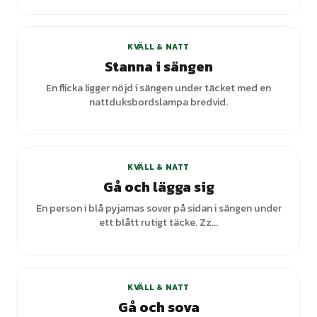
KVÄLL & NATT
Stanna i sängen
En flicka ligger nöjd i sängen under täcket med en
nattduksbordslampa bredvid.
+
6
varianter
KVÄLL & NATT
Gå och lägga sig
En person i blå pyjamas sover på sidan i sängen under
ett blått rutigt täcke. Zz...
+
1
varianter
KVÄLL & NATT
Gå och sova