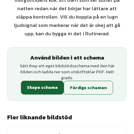
morgontidens kök. Ett barn som ser slutet på
natten redan när det börjar har lättare att
släppa kontrollen. Vill du koppla på en lugn
ljudsignal som markerar när det är okej att gå
upp, kan du bygga in det i Rutinerad.
Använd bilden i ett schema
Sätt ihop ett eget bildstödsschema med den här
bilden och ladda ner som utskriftsklar PDF. Helt
gratis.
Skapa schema
Färdiga scheman
Fler liknande bildstöd
+
6
varianter