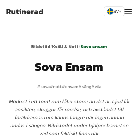
Rutinerad
SV
▾
Bildstöd
/
Kväll & Natt
/
Sova ensam
Sova Ensam
#
sova
#
natt
#
ensam
#
säng
#
vila
Mörkret i ett tomt rum låter större än det är. Ljud får
ansikten, skuggor får rörelse, och avståndet till
föräldrarnas rum känns längre när ingen annan
andas i sängen. Bildstödet under hjälper barnet se
vad som faktiskt finns där.