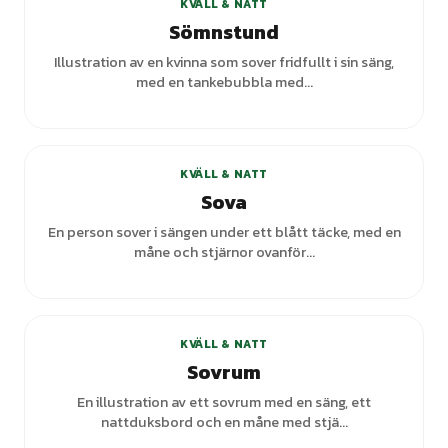
KVÄLL & NATT
Sömnstund
Illustration av en kvinna som sover fridfullt i sin säng,
med en tankebubbla med...
+
5
varianter
KVÄLL & NATT
Sova
En person sover i sängen under ett blått täcke, med en
måne och stjärnor ovanför...
+
1
varianter
KVÄLL & NATT
Sovrum
En illustration av ett sovrum med en säng, ett
nattduksbord och en måne med stjä...