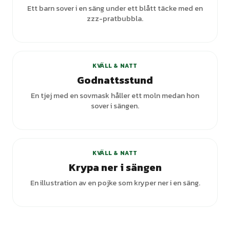
Ett barn sover i en säng under ett blått täcke med en
zzz-pratbubbla.
+
3
varianter
KVÄLL & NATT
Godnattsstund
En tjej med en sovmask håller ett moln medan hon
sover i sängen.
KVÄLL & NATT
Krypa ner i sängen
En illustration av en pojke som kryper ner i en säng.