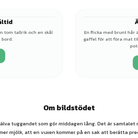
åltid
♀
n tom tallrik och en skål
En flicka med brunt hår 
 bord.
gaffel för att föra mat t
pot
Om bildstödet
själva tuggandet som gör middagen lång. Det är samtalet r
er mjölk, att en vuxen kommer på en sak att berätta preci