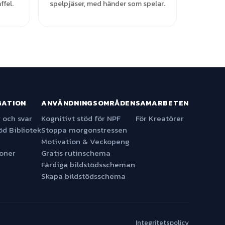
ffel.
spelpjäser, med händer som spelar.
GATION
ANVÄNDNINGSOMRÅDEN
SAMARBETEN
 och svar
Kognitivt stöd för NPF
För Kreatörer
öd Bibliotek
Stoppa morgonstressen
Motivation & Veckopeng
ioner
Gratis rutinschema
Färdiga bildstödsscheman
Skapa bildstödsschema
Integritetspolicy