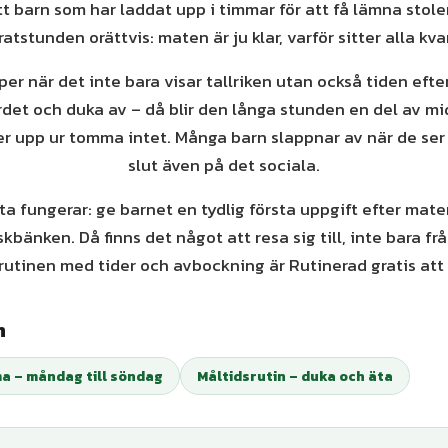
tt barn som har laddat upp i timmar för att få lämna stole
ratstunden orättvis: maten är ju klar, varför sitter alla kva
per när det inte bara visar tallriken utan också tiden efter
ordet och duka av – då blir den långa stunden en del av mi
er upp ur tomma intet. Många barn slappnar av när de ser a
slut även på det sociala.
fta fungerar: ge barnet en tydlig första uppgift efter mate
diskbänken. Då finns det något att resa sig till, inte bara frå
rutinen med tider och avbockning är Rutinerad gratis att 
n
 – måndag till söndag
Måltidsrutin – duka och äta