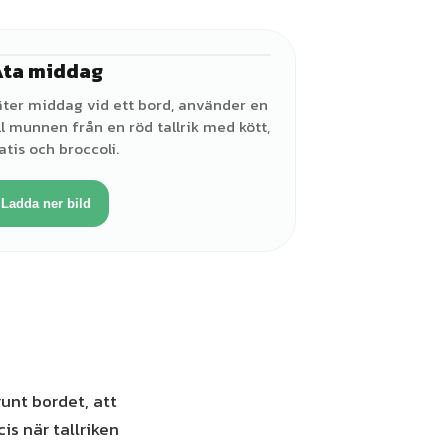
Äta middag
♀
äter middag vid ett bord, använder en
ill munnen från en röd tallrik med kött,
atis och broccoli.
Ladda ner bild
unt bordet, att
s när tallriken