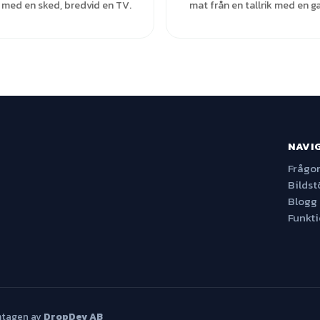
 med en sked, bredvid en TV.
mat från en tallrik med en ga
NAVI
Frågor
Bildst
Blogg
Funkt
mtagen av
DropDev AB