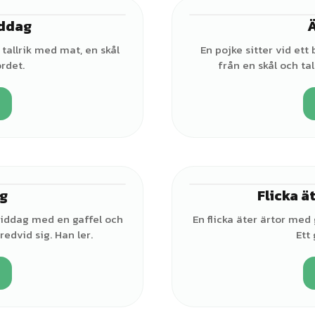
iddag
♂
tallrik med mat, en skål
En pojke sitter vid et
rdet.
från en skål och tal
g
Flicka ä
♂
middag med en gaffel och
En flicka äter ärtor med 
redvid sig. Han ler.
Ett 