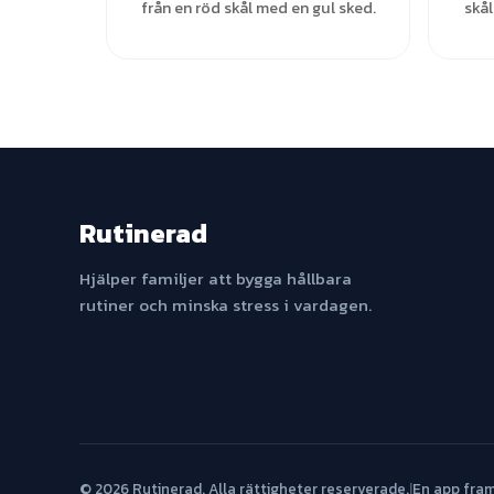
från en röd skål med en gul sked.
skål
Rutinerad
Hjälper familjer att bygga hållbara
rutiner och minska stress i vardagen.
© 2026 Rutinerad. Alla rättigheter reserverade.
|
En app fra