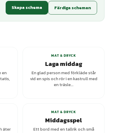
Skapa schema
Färdiga scheman
ianter
MAT & DRYCK
Laga middag
e en
En glad person med förkläde står
atis,
vid en spis och rör i en kastrull med
en träsle...
ianter
MAT & DRYCK
Middagsspel
h äter
Ett bord med en tallrik och små