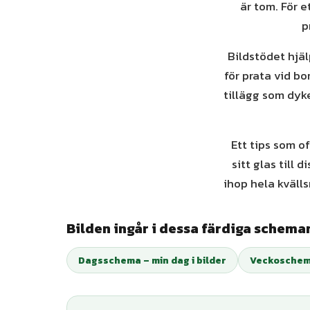
är tom. För e
p
Bildstödet hjäl
för prata vid b
tillägg som dyk
Ett tips som o
sitt glas till 
ihop hela kvälls
Bilden ingår i dessa färdiga schema
Dagsschema – min dag i bilder
Veckoschema