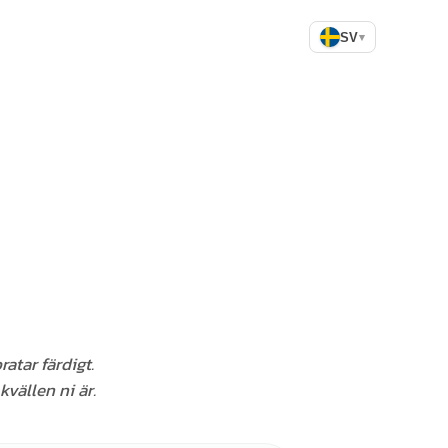
SV
▾
atar färdigt.
kvällen ni är.