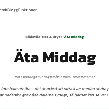
iotek
Blogg
Funktioner
Bildstöd
/
Mat & Dryck
/
Äta middag
Äta Middag
#
äta middag
#
middag
#
måltid
#
kvällsmat
#
ätamat
inte bara att äta – det är också att sitta kvar medan andra pr
r nedanför gör båda delarna synliga, så barnet kan se var i 