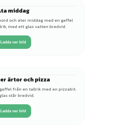
Äta middag
♂
t bord och äter middag med en gaffel
lrik, med ett glas vatten bredvid.
Ladda ner bild
ter ärtor och pizza
♀
gaffel från en tallrik med en pizzabit.
glas står bredvid.
Ladda ner bild