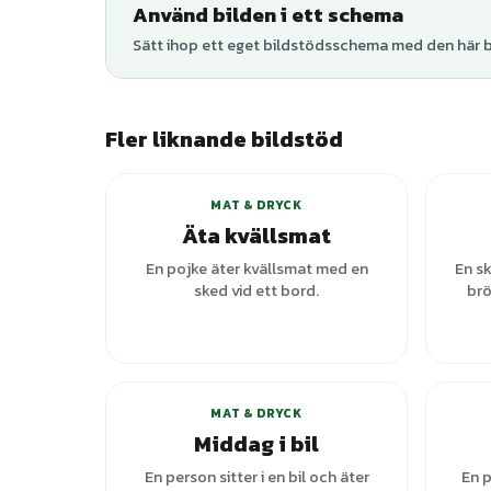
Använd bilden i ett schema
Sätt ihop ett eget bildstödsschema med den här bi
Fler liknande bildstöd
+
2
varianter
MAT & DRYCK
Äta kvällsmat
En pojke äter kvällsmat med en
En s
sked vid ett bord.
brö
MAT & DRYCK
Middag i bil
En person sitter i en bil och äter
En p