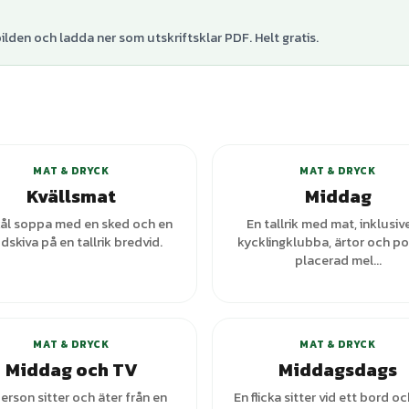
lden och ladda ner som utskriftsklar PDF. Helt gratis.
+
4
varianter
+
7
var
MAT & DRYCK
MAT & DRYCK
Kvällsmat
Middag
kål soppa med en sked och en
En tallrik med mat, inklusiv
dskiva på en tallrik bredvid.
kycklingklubba, ärtor och pot
placerad mel...
+
1
var
MAT & DRYCK
MAT & DRYCK
Middag och TV
Middagsdags
erson sitter och äter från en
En flicka sitter vid ett bord oc