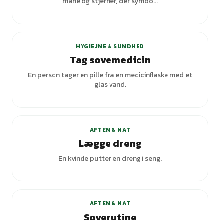
måne og stjerner, der symbo...
HYGIEJNE & SUNDHED
Tag sovemedicin
En person tager en pille fra en medicinflaske med et
glas vand.
AFTEN & NAT
Lægge dreng
En kvinde putter en dreng i seng.
+
1
varianter
AFTEN & NAT
Soverutine