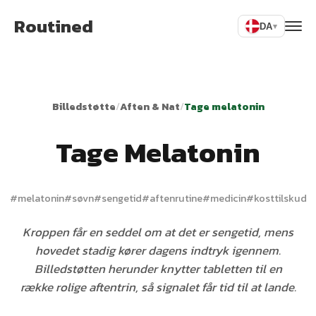
Routined
DA
▾
Billedstøtte
/
Aften & Nat
/
Tage melatonin
Tage Melatonin
#
melatonin
#
søvn
#
sengetid
#
aftenrutine
#
medicin
#
kosttilskud
Kroppen får en seddel om at det er sengetid, mens
hovedet stadig kører dagens indtryk igennem.
Billedstøtten herunder knytter tabletten til en
række rolige aftentrin, så signalet får tid til at lande.