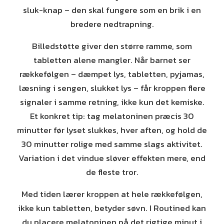
sluk-knap – den skal fungere som en brik i en
bredere nedtrapning.
Billedstøtte giver den større ramme, som
tabletten alene mangler. Når barnet ser
rækkefølgen – dæmpet lys, tabletten, pyjamas,
læsning i sengen, slukket lys – får kroppen flere
signaler i samme retning, ikke kun det kemiske.
Et konkret tip: tag melatoninen præcis 30
minutter før lyset slukkes, hver aften, og hold de
30 minutter rolige med samme slags aktivitet.
Variation i det vindue sløver effekten mere, end
de fleste tror.
Med tiden lærer kroppen at hele rækkefølgen,
ikke kun tabletten, betyder søvn. I Routined kan
du placere melatoninen på det rigtige minut i