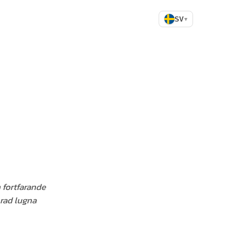
SV
▾
 fortfarande
 rad lugna