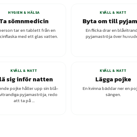
HYGIEN & HÄLSA
KVÄLL & NATT
Ta sömnmedicin
Byta om till pyja
person tar en tablett från en
En flicka drar en blåvitran
inflaska med ett glas vatten.
pyjamaströja över huvude
KVÄLL & NATT
KVÄLL & NATT
lä sig inför natten
Lägga pojke
ende pojke håller upp sin blå-
En kvinna bäddar ner en poj
vitrandiga pyjamaströja, redo
sängen.
att ta på ...