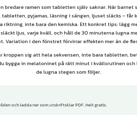
en bredare ramen som tabletten själv saknar. När barnet 
 tabletten, pyjamas, läsning i sängen, ljuset släcks – får 
 riktning, inte bara den kemiska. Ett konkret tips: lägg 
 släckt ljus, varje kväll, och håll de 30 minuterna lugna 
et. Variation i den fönstret förvirrar effekten mer än de fles
r kroppen sig att hela sekvensen, inte bara tabletten, be
u bygga in melatoninet på rätt minut i kvällsrutinen och
de lugna stegen som följer.
lden och ladda ner som utskriftsklar PDF. Helt gratis.
+
5
var