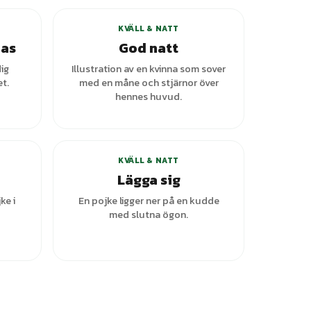
KVÄLL & NATT
mas
God natt
dig
Illustration av en kvinna som sover
t.
med en måne och stjärnor över
hennes huvud.
KVÄLL & NATT
Lägga sig
ke i
En pojke ligger ner på en kudde
med slutna ögon.