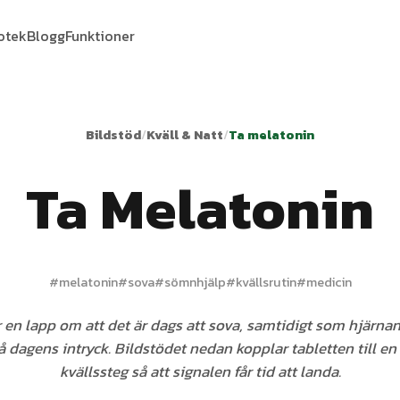
iotek
Blogg
Funktioner
Bildstöd
/
Kväll & Natt
/
Ta melatonin
Ta Melatonin
#
melatonin
#
sova
#
sömnhjälp
#
kvällsrutin
#
medicin
 en lapp om att det är dags att sova, samtidigt som hjärnan
å dagens intryck. Bildstödet nedan kopplar tabletten till en
kvällssteg så att signalen får tid att landa.