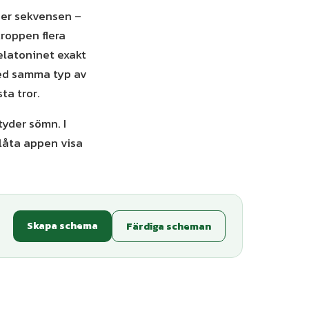
ser sekvensen –
kroppen flera
melatoninet exakt
med samma typ av
ta tror.
tyder sömn. I
 låta appen visa
Skapa schema
Färdiga scheman
ianter
+
1
varianter