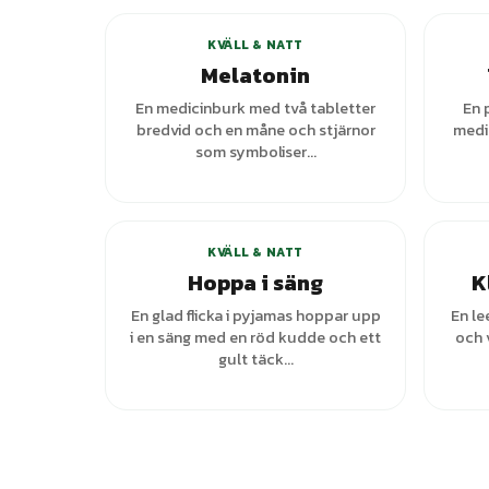
KVÄLL & NATT
Melatonin
En medicinburk med två tabletter
En 
bredvid och en måne och stjärnor
medic
som symboliser...
KVÄLL & NATT
Hoppa i säng
K
En glad flicka i pyjamas hoppar upp
En le
i en säng med en röd kudde och ett
och 
gult täck...