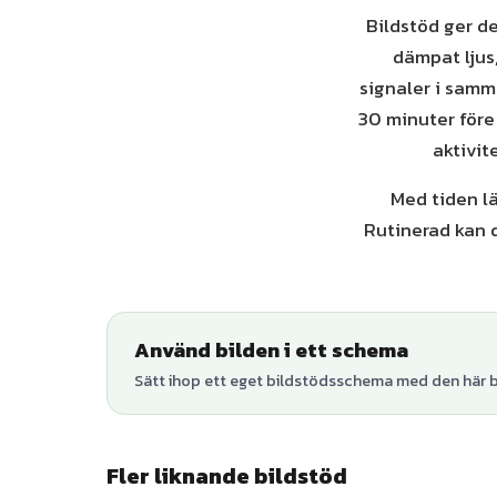
Bildstöd ger d
dämpat ljus,
signaler i samma
30 minuter före
aktivit
Med tiden lä
Rutinerad kan d
Använd bilden i ett schema
Sätt ihop ett eget bildstödsschema med den här bi
Fler liknande bildstöd