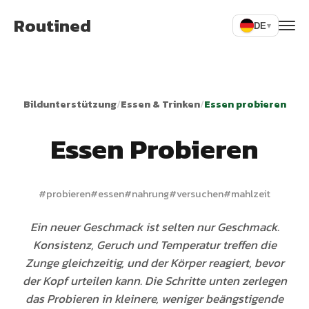
Routined
DE
▾
Bildunterstützung
/
Essen & Trinken
/
Essen probieren
Essen Probieren
#
probieren
#
essen
#
nahrung
#
versuchen
#
mahlzeit
Ein neuer Geschmack ist selten nur Geschmack.
Konsistenz, Geruch und Temperatur treffen die
Zunge gleichzeitig, und der Körper reagiert, bevor
der Kopf urteilen kann. Die Schritte unten zerlegen
das Probieren in kleinere, weniger beängstigende