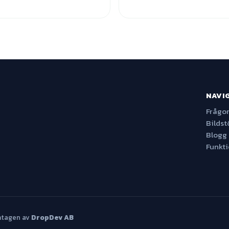
NAVI
Frågor
Bildst
Blogg
Funkt
mtagen av
DropDev AB