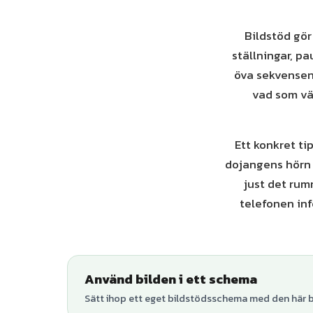
Bildstöd gör
ställningar, pa
öva sekvensen 
vad som vän
Ett konkret ti
dojangens hörn 
just det rum
telefonen inf
Använd bilden i ett schema
Sätt ihop ett eget bildstödsschema med den här bi