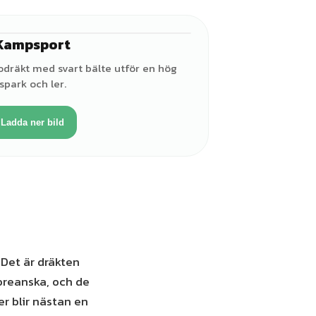
Kampsport
♂
dodräkt med svart bälte utför en hög
spark och ler.
Ladda ner bild
 Det är dräkten
oreanska, och de
r blir nästan en