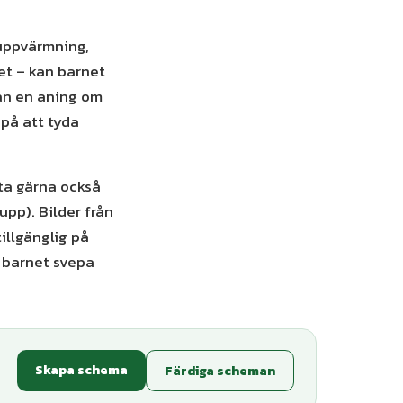
 uppvärmning,
set – kan barnet
dan en aning om
 på att tyda
ota gärna också
pp). Bilder från
illgänglig på
a barnet svepa
Skapa schema
Färdiga scheman