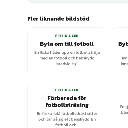
Fler liknande bildstöd
FRITID & LEK
Byta om till fotboll
Byt
En flicka håller upp en fotbollströja
med en fotboll och benskydd
inn
bredvid sig.
inn
FRITID & LEK
Förbereda för
fotbollsträning
En t
bän
En flicka i blå fotbollsdräkt sitter
och tar på sig ett benskydd. En
fotboll och...