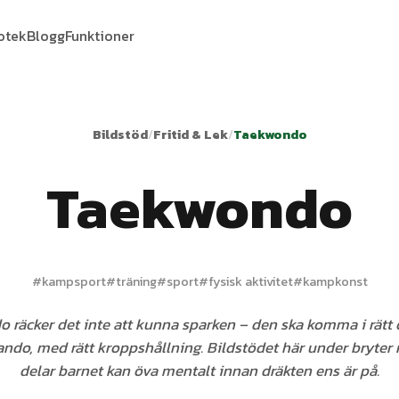
iotek
Blogg
Funktioner
Bildstöd
/
Fritid & Lek
/
Taekwondo
Taekwondo
#
kampsport
#
träning
#
sport
#
fysisk aktivitet
#
kampkonst
o räcker det inte att kunna sparken – den ska komma i rätt 
ndo, med rätt kroppshållning. Bildstödet här under bryter n
delar barnet kan öva mentalt innan dräkten ens är på.