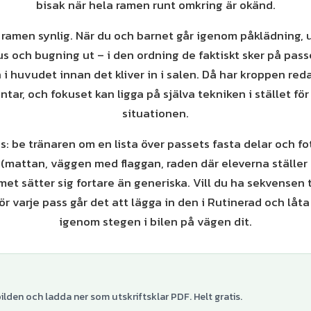
bisak när hela ramen runt omkring är okänd.
 ramen synlig. När du och barnet går igenom påklädning,
us och bugning ut – i den ordning de faktiskt sker på pas
i huvudet innan det kliver in i salen. Då har kroppen re
tar, och fokuset kan ligga på själva tekniken i stället för
situationen.
ps: be tränaren om en lista över passets fasta delar och f
(mattan, väggen med flaggan, raden där eleverna ställer u
met sätter sig fortare än generiska. Vill du ha sekvensen t
ör varje pass går det att lägga in den i Rutinerad och låt
igenom stegen i bilen på vägen dit.
lden och ladda ner som utskriftsklar PDF. Helt gratis.