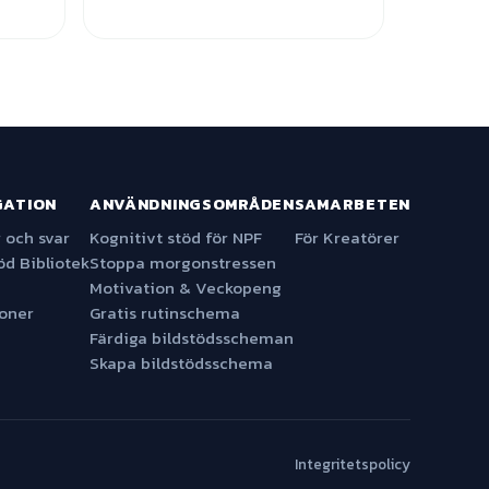
GATION
ANVÄNDNINGSOMRÅDEN
SAMARBETEN
 och svar
Kognitivt stöd för NPF
För Kreatörer
öd Bibliotek
Stoppa morgonstressen
Motivation & Veckopeng
ioner
Gratis rutinschema
Färdiga bildstödsscheman
Skapa bildstödsschema
Integritetspolicy