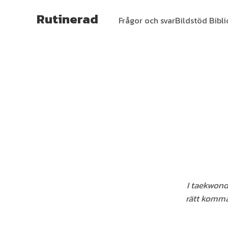
Rutinerad
Frågor och svar
Bildstöd Bibl
I taekwond
rätt komma