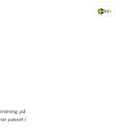
SV
▾
ordning, på
er passet i