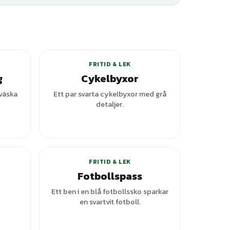
FRITID & LEK
g
Cykelbyxor
tväska
Ett par svarta cykelbyxor med grå
detaljer.
ianter
FRITID & LEK
Fotbollspass
Ett ben i en blå fotbollssko sparkar
en svartvit fotboll.