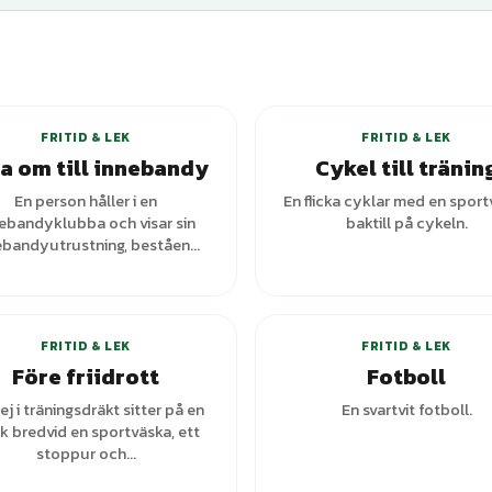
FRITID & LEK
FRITID & LEK
a om till innebandy
Cykel till tränin
En person håller i en
En flicka cyklar med en spor
ebandyklubba och visar sin
baktill på cykeln.
ebandyutrustning, beståen...
+
3
var
FRITID & LEK
FRITID & LEK
Före friidrott
Fotboll
jej i träningsdräkt sitter på en
En svartvit fotboll.
k bredvid en sportväska, ett
stoppur och...